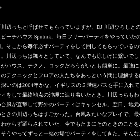
+
「川辺っちと呼ばせてもらっていますが、DJ 川辺ひろしとの
たビーチハウス Sputnik。毎日フリーパーティをやって
初。そこから毎年必ずパーティをして回してもらっているの
う。川辺っちは飄々としていて、なんでも涼しげに繋いでし
うがハウス、テクノ、ロックだろうがいとも簡単に。最強に
そのテクニックとフロアの人たちをあっという間に理解する
出深いのは2004年かな、イギリスの２階建バスを手に入れ
ティをして最終地点の沖縄に辿り着いたとき。川辺っちもわ
の台風が直撃して野外のパーティはキャンセル。翌日、地元
のときの川辺っちはすごかった。台風みたいなプレイで、最
もわからず踊らされていた。今でもたまにそのときのことを
そうやってずっと一緒の場でパーティをしてきた。そんな川辺っちの