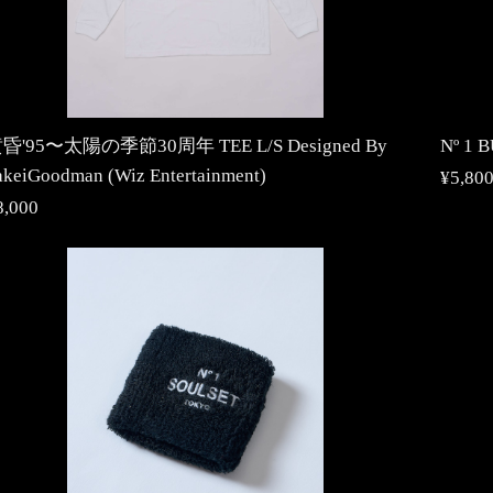
昏'95〜太陽の季節30周年 TEE L/S Designed By
Nº 1 
akeiGoodman (Wiz Entertainment)
¥5,80
8,000