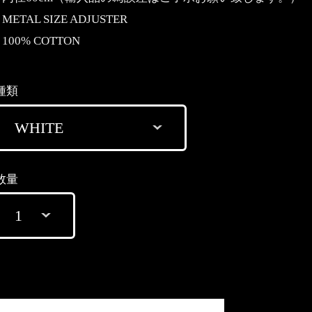
METAL SIZE ADJUSTER
100% COTTON
種類
数量
International shipping available