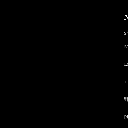
¥
N
L
+