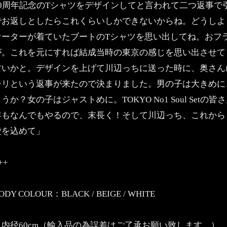
30周年記念のTシャツをデザインしてと言われて二つ返事
でお返しとしたらこれくらいしかできないからね。どうしよ
ケーターが着ていたブートのTシャツを思い出してね。おフ
が。これを元にすれば結成当時の東京の感じを思い出させて
すいかと。デザインを上げて川辺っちに送った時に、奥さん
チリという返事が来たので決まりました。男の子は大きめに
うか？女の子はジャストめに。TOKYO No1 Soul Set
年もなんでもやるので、末長く！そして川辺っち、これ
愛を込めて」
++
ODY COLOUR：BLACK / BEIGE / WHITE
・内径60cm（輸入品の為誤差はご了承お願い致します。）