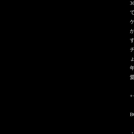
ょ
+
B