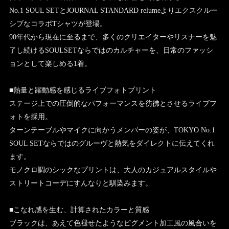
No.1 SOUL SETとJOURNAL STANDARD relumeよりエクスクルー
シブなコラボTシャツが登場。
90年代から現在に至るまで、多くのクリエイターやリスナーを魅
了し続けるSOULSETならではのカルチャーを、日常のファッシ
ョンとして楽しめる1着。
■熱量と躍動感を感じるライブフォトプリント
ステージ上での圧倒的なパフォーマンスを彷彿とさせるライブフ
ォトを採用。
ターンテーブルやマイクに向かうメンバーの姿が、TOKYO No.1
SOUL SETならではのグルーヴと熱気をダイレクトに伝えてくれ
ます。
モノクロ調のシックなプリントは、大人のカジュアルスタイルや
ストリートコーデにすんなりと馴染みます。
■こなれ感を生む、計算されたカラーと質感
ブラックは、あえて色褪せたようなピグメント加工風の風合いを