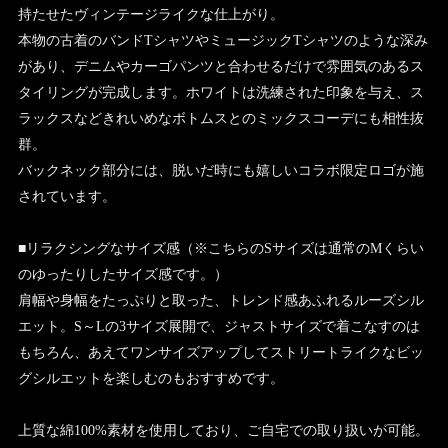
持たせたヴィンテージライクな仕上がり。
本物の古着のバンドTシャツやミュージックTシャツのような深み
があり、デニムやカーゴパンツと合わせるだけで雰囲気のあるス
タイリングが完成します。ホワイトは洗練された印象を与え、ス
ラックスなどきれいめなボトムスとのミックスコーデにも相性抜
群。
バックネック部分には、脱いだ時にも嬉しいコラボ限定ロゴが施
されています。
■リラクシングなサイズ感（※こちらのSサイズは通常のMくらい
のゆったりしたサイズ感です。）
肩幅や身幅をたっぷりと取った、トレンド感あふれるルーズシル
エット。S～Lの3サイズ展開で、ジャストサイズで着こなすのは
もちろん、あえてワンサイズアップしてストリートライクなビッ
グシルエットを楽しむのもおすすめです。
上質な綿100%素材を使用しており、ご自宅での取り扱いが可能。