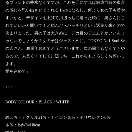
るブランドの香水なんですが。これを元にすれば結成当時の東京
の感じを思い出させてくれるものになるし、何より女の子も着や
すいかと。デザインを上げて川辺っちに送った時に、奥さんにこ
れでいいかと聞いて！と頼んだらバッチリという返事が来たので
決まりました。男の子は大きめに、デカ目のデニムとかいいんじ
ゃないでしょうか？女の子はジャストめに。TOKYO No1 Soul Set
の皆さん、30周年おめでとうございます。次の周年もなんでもや
るので、末長く！そして川辺っち、これからもよろしくお願いし
ます。
愛を込めて」
+++
BODY COLOUR：BLACK / WHITE
綿53％・アクリル21％・ナイロン18％・ポリウレタン8％
本体：約W8×H8cm