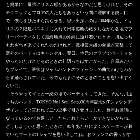
も簡単に。最強にリズム感があるからなのだと思うけれど、その
テクニックとフロアの人たちをあっという間に理解する鋭い目
で、僕らをひたすら踊らせる。思い出深いのは2004年かな、イギ
リスの２階建バスを手に入れて日本縦断の旅をしながら各地でフ
リーパーティをして最終地点の沖縄に辿り着いたとき。川辺っち
もわざわざ来てくれたのだけれど、戦後最大級の台風が直撃して
野外のパーティはキャンセル。翌日、地元のクラブでパーティを
やったのだけれどそのときの川辺っちはすごかった。台風みたい
なプレイで、最後はジャムバンドのフィッシュの曲でわけもわか
らず踊らされていた。今でもたまにそのときのことを思い出すく
らいに。
そうやってずっと一緒の場でパーティをしてきた。そんな川辺
っちのバンド、TOKYO No1 Soul Setの30周年記念のTシャツをデ
ザインしてと言われて二つ返事で引き受けました。長年お世話に
なっているのでお返しとしたらこれくらいしかできないからね。
どうしようかと思ったときに、95年あたりによくスケーターが着
ていたブートのTシャツを思い出してね。おフランスの香りがす